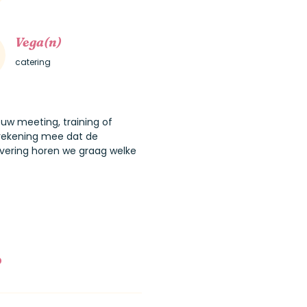
Vega(n)
catering
ouw meeting, training of
r rekening mee dat de
ervering horen we graag welke
?
uurt. Bekijk de kaart voor