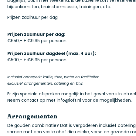
Dagelijks, ook in het weekend, is de Kazerne Loft te reserver
bijeenkomsten, brainstormsessie, trainingen, etc.
Prijzen zaalhuur per dag
Prijzen zaalhuur per dag:
€650,- + €9,95 per persoon
Prijzen zaalhuur dagdeel (max. 4 uur):
€500,- + €6,95 per persoon
inclusief onbeperkt koffie, thee, water en faciliteiten.
exclusief arrangementen, catering en btw.
Er zijn speciale afspraken mogelijk in het geval van structu
Neem contact op met
info@loft.nl voor de mogelijkheden.
Arrangementen
De gouden combinatie? Dat is vergaderen inclusief catering.
samen met een vaste chef die unieke, verse en gezonde maa