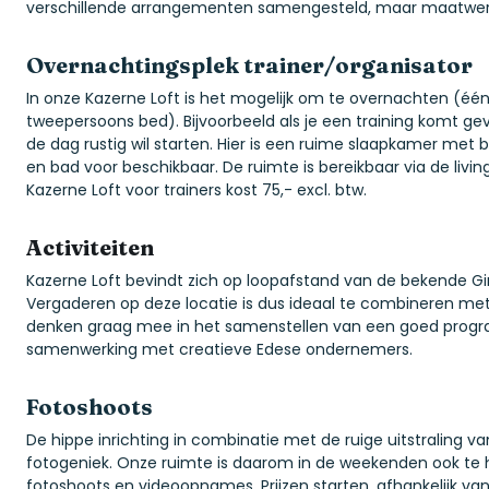
verschillende arrangementen samengesteld, maar maatwerk 
Overnachtingsplek trainer/organisator
In onze Kazerne Loft is het mogelijk om te overnachten (é
tweepersoons­ bed). Bijvoorbeeld als je een training komt g
de dag rustig wil starten. Hier is een ruime slaapkamer me
en bad voor beschikbaar. De ruimte is bereikbaar via de livin
Kazerne Loft voor trainers kost 75,- excl. btw.
Activiteiten
Kazerne Loft bevindt zich op loopafstand van de bekende Gi
Vergaderen op deze locatie is dus ideaal te combineren met
denken graag mee in het samenstellen van een goed progr
samenwerking met creatieve Edese ondernemers.
Fotoshoots
De hippe inrichting in combinatie met de ruige uitstraling va
fotogeniek. Onze ruimte is daarom in de weekenden ook te h
fotoshoots en video­opnames. Prijzen starten, afhankelijk va