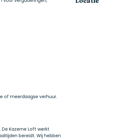
Locatie
en voor vergaderingen,
rele of meerdaagse verhuur.
 De Kazerne Loft werkt
ltijden bereidt. Wij hebben