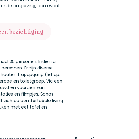
irerende omgeving, een event
een bezichtiging
maal 35 personen. Indien u
personen. Er zijn diverse
e houten trapopgang (let op:
erobe en toiletgroep. Via een
ieuwd en voorzien van
taties en filmpjes, Sonos
dt zich de comfortabele living
ken met eet­ tafel en