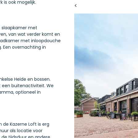
is ook mogelijk.
<
én slaapkamer met
even, van wat verder komt en
t badkamer met inloopdouche
g. Een overnachting in
nkelse Heide en bossen.
 een buitenactiviteit. We
amma, optioneel in
n de Kazerne Loft is erg
uur als locatie voor
n de tijdsduur en andere